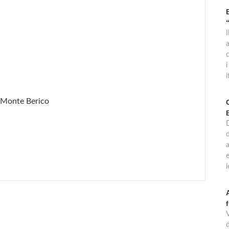
c
i
i
i Monte Berico
e
ngio
d