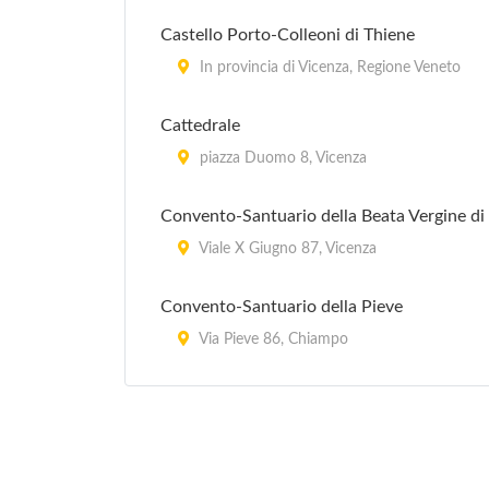
Castello Porto-Colleoni di Thiene
In provincia di Vicenza, Regione Veneto
Cattedrale
piazza Duomo 8, Vicenza
Convento-Santuario della Beata Vergine d
Viale X Giugno 87, Vicenza
Convento-Santuario della Pieve
Via Pieve 86, Chiampo
Convento-Santuario di Santa Maria del Ce
Via Giarre 27, Isola Vicentina
Palazzo Barbaran Da Porto