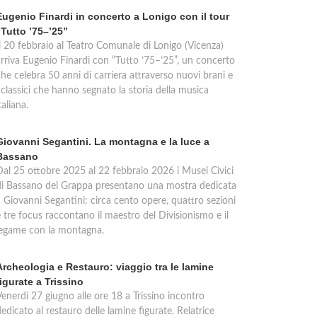
Eugenio Finardi in concerto a Lonigo con il tour
“Tutto ’75–’25”
Il 20 febbraio al Teatro Comunale di Lonigo (Vicenza)
arriva Eugenio Finardi con “Tutto ’75–’25”, un concerto
he celebra 50 anni di carriera attraverso nuovi brani e
 classici che hanno segnato la storia della musica
taliana.
Giovanni Segantini. La montagna e la luce a
Bassano
Dal 25 ottobre 2025 al 22 febbraio 2026 i Musei Civici
di Bassano del Grappa presentano una mostra dedicata
a Giovanni Segantini: circa cento opere, quattro sezioni
 tre focus raccontano il maestro del Divisionismo e il
legame con la montagna.
Archeologia e Restauro: viaggio tra le lamine
figurate a Trissino
Venerdì 27 giugno alle ore 18 a Trissino incontro
edicato al restauro delle lamine figurate. Relatrice