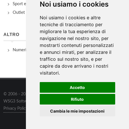
Noi usiamo i cookies
Sport e Benessere
Outlet e spacci aziendali
Noi usiamo i cookies e altre
tecniche di tracciamento per
migliorare la tua esperienza di
ALTRO
navigazione nel nostro sito, per
mostrarti contenuti personalizzati
Numeri Utili
e annunci mirati, per analizzare il
traffico sul nostro sito, e per
capire da dove arrivano i nostri
visitatori.
Accetto
© 2006 - 2026
WSG3 STUDIO
tutti i diritti riservati. Powered by
Rifiuto
WSG3 Software
Privacy Policy
/
Preferenze sui Cookies
Cambia le mie impostazioni
Informazioni
/
Contatti
/
Sitemap