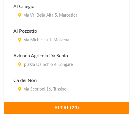
Al Ciliegio
via Val Bella Alta 5, Marostica
Al Pozzetto
via Michelina 1, Molvena
Azienda Agricola Da Schio
piazza Da Schio 4, Longare
Cà dei Nori
via Scorloni 16, Trissino
Da Valentino
ALTRI (23)
via Carbonarola 31, San Germano dei Berici
Dai Colombari