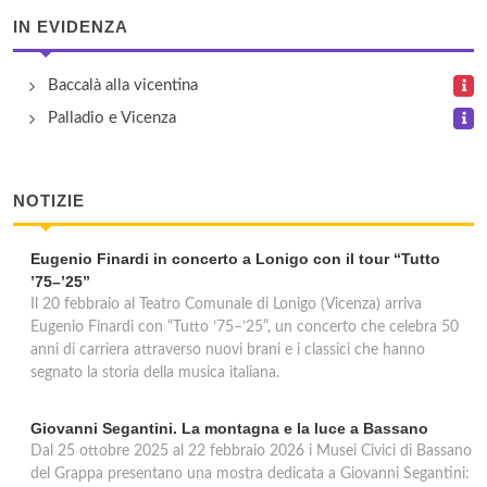
via Roston 15, Sarcedo
IN EVIDENZA
Fattoria Grimana
Baccalà alla vicentina
via Zocco 101, Montegalda
Palladio e Vicenza
Gruuntaal
NOTIZIE
via Valle 69, Asiago
Eugenio Finardi in concerto a Lonigo con il tour “Tutto
Il Lago
’75–’25”
via Monticello 10, Arcugnano
Il 20 febbraio al Teatro Comunale di Lonigo (Vicenza) arriva
Eugenio Finardi con “Tutto ’75–’25”, un concerto che celebra 50
Il Palazzone
anni di carriera attraverso nuovi brani e i classici che hanno
segnato la storia della musica italiana.
via Roi 51, Montegalda
Giovanni Segantini. La montagna e la luce a Bassano
Dal 25 ottobre 2025 al 22 febbraio 2026 i Musei Civici di Bassano
del Grappa presentano una mostra dedicata a Giovanni Segantini: