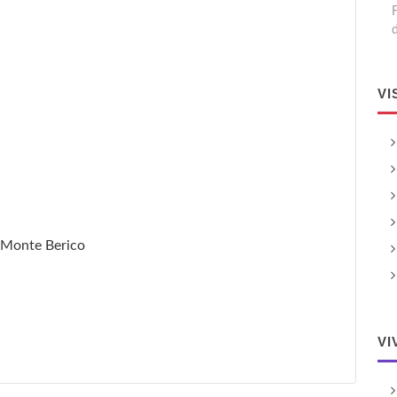
VI
i Monte Berico
VI