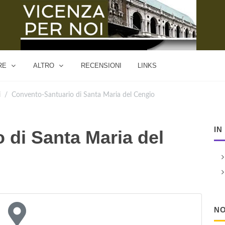
RE
ALTRO
RECENSIONI
LINKS
i
Convento-Santuario di Santa Maria del Cengio
IN
 di Santa Maria del
NO