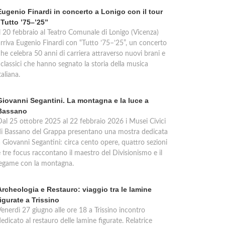
Eugenio Finardi in concerto a Lonigo con il tour
“Tutto ’75–’25”
Il 20 febbraio al Teatro Comunale di Lonigo (Vicenza)
arriva Eugenio Finardi con “Tutto ’75–’25”, un concerto
he celebra 50 anni di carriera attraverso nuovi brani e
 classici che hanno segnato la storia della musica
taliana.
Giovanni Segantini. La montagna e la luce a
Bassano
Dal 25 ottobre 2025 al 22 febbraio 2026 i Musei Civici
di Bassano del Grappa presentano una mostra dedicata
a Giovanni Segantini: circa cento opere, quattro sezioni
 tre focus raccontano il maestro del Divisionismo e il
legame con la montagna.
Archeologia e Restauro: viaggio tra le lamine
figurate a Trissino
Venerdì 27 giugno alle ore 18 a Trissino incontro
edicato al restauro delle lamine figurate. Relatrice