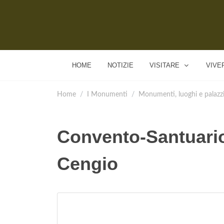
HOME
NOTIZIE
VISITARE
VIVE
Home
I Monumenti
Monumenti, luoghi e palazz
Convento-Santuario
Cengio