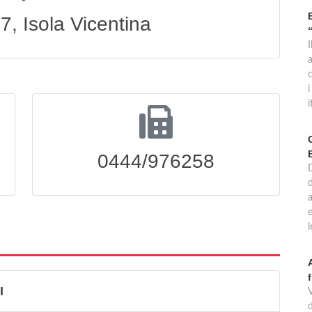
7, Isola Vicentina
c
i
i
0444/976258
e
I
d