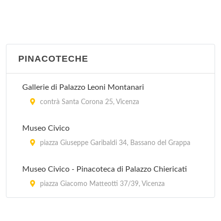
Museo Casabianca
largo Morandi 1, Malo
PINACOTECHE
Museo Civico
piazza Giuseppe Garibaldi 34, Bassano del Grappa
Gallerie di Palazzo Leoni Montanari
Museo Civico - Pinacoteca di Palazzo Chiericati
contrà Santa Corona 25, Vicenza
piazza Giacomo Matteotti 37/39, Vicenza
Museo Civico
Museo Civico Domenico Dal Lago
piazza Giuseppe Garibaldi 34, Bassano del Grappa
corso Italia 63, Valdagno
Museo Civico - Pinacoteca di Palazzo Chiericati
Museo Civiltà Rurale del Vicentino
piazza Giacomo Matteotti 37/39, Vicenza
via Pasubio 13, Malo