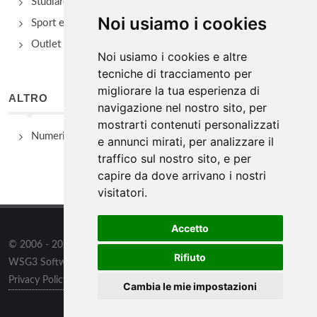
Studiare
Noi usiamo i cookies
Sport e Benessere
Outlet e spacci aziendali
Noi usiamo i cookies e altre
tecniche di tracciamento per
migliorare la tua esperienza di
ALTRO
navigazione nel nostro sito, per
mostrarti contenuti personalizzati
Numeri Utili
e annunci mirati, per analizzare il
traffico sul nostro sito, e per
capire da dove arrivano i nostri
visitatori.
Accetto
© 2006 - 2026
WSG3 STUDIO
tutti i diritti riservati. Powered by
Rifiuto
WSG3 Software
Privacy Policy
/
Preferenze sui Cookies
Cambia le mie impostazioni
Informazioni
/
Contatti
/
Sitemap