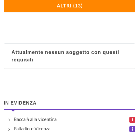
Da Barba
ALTRI (13)
via Poslen 50, Asiago
Da Cane'
via Borgo 38, Malo
Attualmente nessun soggetto con questi
Kot Haus
requisiti
via Ciclamini 13, Roana
La Mason
contrada Mason 1, Montebello Vicentino
IN EVIDENZA
Locanda Campodirondo
via Campodirondo 11, Salcedo
Baccalà alla vicentina
Palladio e Vicenza
Nonna Giuseppina